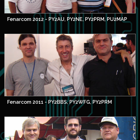
Fenarcom 2012 - PY2AU, PY2NE, PY2PRM, PU2MAP
Fenarcom 2011 - PY2BBS, PY2WFG, PY2PRM